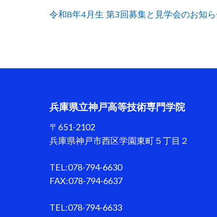
投
令和8年4月生 第3回募集と見学会のお知ら
稿
ナ
ビ
ゲ
ー
シ
ョ
兵庫県立神戸高等技術専門学院
ン
〒651-2102
兵庫県神戸市西区学園東町５丁目２
TEL:078-794-6630
FAX:078-794-6637
TEL:078-794-6633