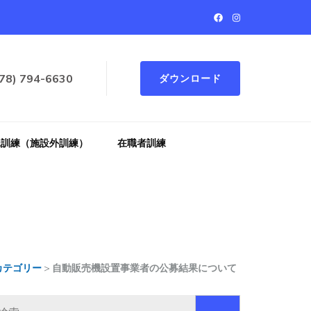
78) 794-6630
ダウンロード
託訓練（施設外訓練）
在職者訓練
カテゴリー
>
自動販売機設置事業者の公募結果について
検