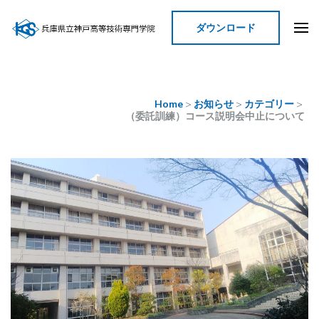
ダウンロード
神戸高等技術専門学院
Home
>
お知らせ
>
カテゴリー
>
（委託訓練）コース説明会中止について