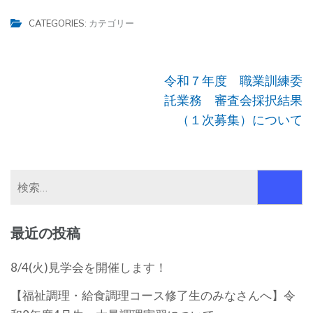
CATEGORIES:
カテゴリー
投
令和７年度 職業訓練委
稿
託業務 審査会採択結果
ナ
（１次募集）について
ビ
ゲ
ー
検
シ
索:
ョ
最近の投稿
ン
8/4(火)見学会を開催します！
【福祉調理・給食調理コース修了生のみなさんへ】令