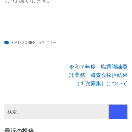
ようお願いします。
CATEGORIES:
カテゴリー
投
令和７年度 職業訓練委
稿
託業務 審査会採択結果
ナ
（１次募集）について
ビ
ゲ
ー
検
シ
索:
ョ
最近の投稿