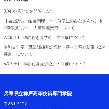
ン
8/4(火)見学会を開催します！
【福祉調理・給食調理コース修了生のみなさんへ】令
和8年度4月生 大量調理実習について
7/18(土)「体験付き見学会」の開催について
令和８年度 職業訓練委託業務 審査会審査結果（2次
募集）について
6/27(土)「体験付き見学会」の開催について
兵庫県立神戸高等技術専門学院
〒651-2102