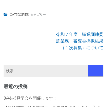
CATEGORIES:
カテゴリー
投
令和７年度 職業訓練委
稿
託業務 審査会採択結果
ナ
（１次募集）について
ビ
ゲ
ー
検
シ
索:
ョ
最近の投稿
ン
8/4(火)見学会を開催します！