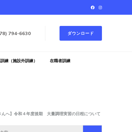
78) 794-6630
ダウンロード
託訓練（施設外訓練）
在職者訓練
さんへ】令和４年度後期 大量調理実習の日程について
検