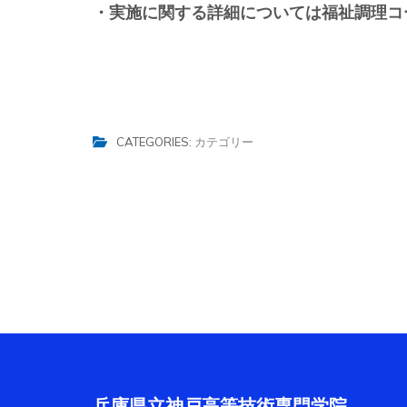
・実施に関する詳細については福祉調理コ
CATEGORIES:
カテゴリー
投
稿
ナ
ビ
ゲ
ー
シ
ョ
兵庫県立神戸高等技術専門学院