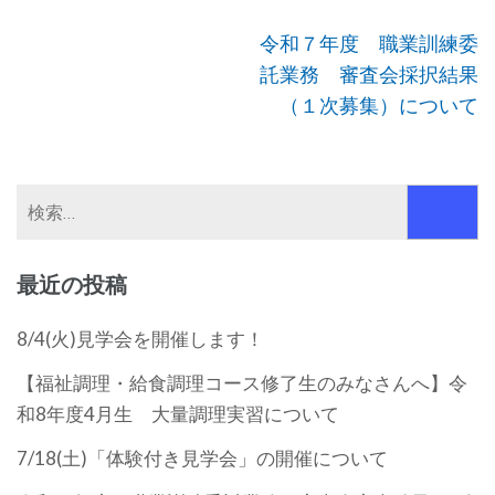
投
令和７年度 職業訓練委
稿
託業務 審査会採択結果
ナ
（１次募集）について
ビ
ゲ
ー
検
シ
索:
ョ
最近の投稿
ン
8/4(火)見学会を開催します！
【福祉調理・給食調理コース修了生のみなさんへ】令
和8年度4月生 大量調理実習について
7/18(土)「体験付き見学会」の開催について