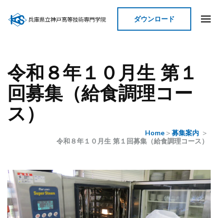
ダウンロード
神戸高等技術専門学院
令和８年１０月生 第１
回募集（給食調理コー
ス）
Home
>
募集案内
>
令和８年１０月生 第１回募集（給食調理コース）