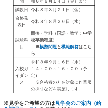
間
和８年８月１４日（金）まで
試験日
令和８年８月２１日（金）
合格発
令和８年８月２６日（水）
表日
面接・学科（国語・数学：
中学
試験科
校卒業程度
）
目
※
模擬問題
と
模範解答
はこち
ら
令和８年９月１６日（水）
入校ガ
１４：００～１６：００（予
イダン
定）
ス
※合格者の方を対象に作業服
の採寸などを実施します。
※見学をご希望の方は
見学会のご案内（給