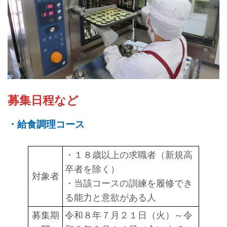
募集日程など
・給食調理コース
・１８歳以上の求職者（新規高
卒者を除く）
対象者
・当該コースの訓練を履修でき
る能力と意欲がある人
募集期
令和８年７月２１日（火）～令